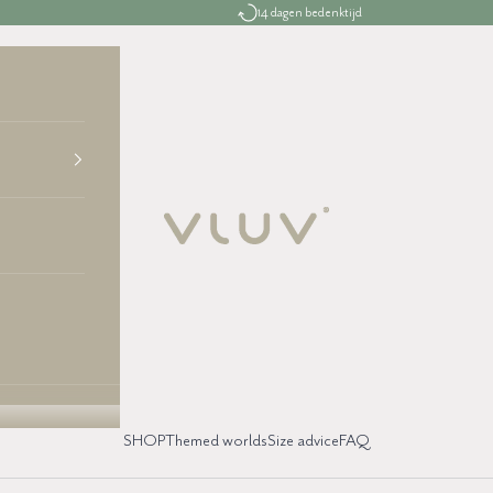
14 dagen bedenktijd
VLUV.nl
SHOP
Themed worlds
Size advice
FAQ