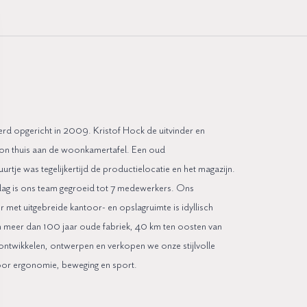
erd opgericht in 2009. Kristof Hock de uitvinder en
gon thuis aan de woonkamertafel. Een oud
tje was tegelijkertijd de productielocatie en het magazijn.
ag is ons team gegroeid tot 7 medewerkers. Ons
met uitgebreide kantoor- en opslagruimte is idyllisch
n meer dan 100 jaar oude fabriek, 40 km ten oosten van
ontwikkelen, ontwerpen en verkopen we onze stijlvolle
or ergonomie, beweging en sport.