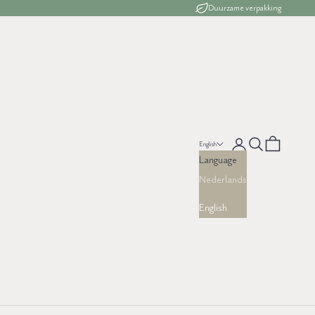
Duurzame verpakking
Open account page
Open search
Open cart
English
Language
Nederlands
English