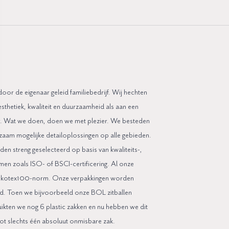
or de eigenaar geleid familiebedrijf. Wij hechten
sthetiek, kwaliteit en duurzaamheid als aan een
. Wat we doen, doen we met plezier. We besteden
aam mogelijke detailoplossingen op alle gebieden.
en streng geselecteerd op basis van kwaliteits-,
rmen zoals ISO- of BSCI-certificering. Al onze
ekotex100-norm. Onze verpakkingen worden
d. Toen we bijvoorbeeld onze BOL zitballen
ikten we nog 6 plastic zakken en nu hebben we dit
ot slechts één absoluut onmisbare zak.