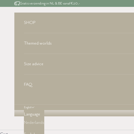
Skip to content
Gratis verzending in NL & BE vanaf €20,-
SHOP
Themed worlds
Size advice
FAQ
English
Language
Nederlands