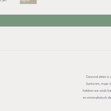
Cart
English
Gezond zitten is 
kantoren, maar o
hebben we sinds be
en minimalistisch d