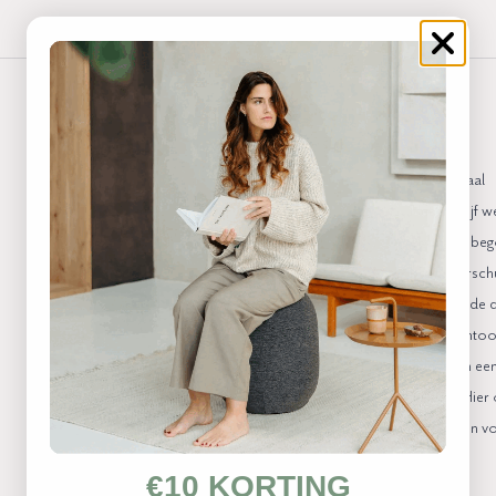
Het Verhaal
Het bedrijf w
eigenaar, be
brommerschuur
Vandaag de d
hoofdkantoor 
gelegen in ee
Keulen. Hier 
producten vo
€10 KORTING