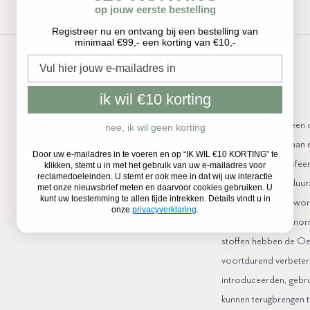
op jouw eerste bestelling
Registreer nu en ontvang bij een bestelling van
minimaal €99,- een korting van €10,-
e-mailadres
ik wil €10 korting
Onze waarden
HOCK Design is een do
nee, ik wil geen korting
evenveel waarde aan e
Door uw e-mailadres in te voeren en op “IK WIL €10 KORTING” te
ontspannen werksfeer
klikken, stemt u in met het gebruik van uw e-mailadres voor
reclamedoeleinden. U stemt er ook mee in dat wij uw interactie
aandacht aan zo duurz
met onze nieuwsbrief meten en daarvoor cookies gebruiken. U
kunt uw toestemming te allen tijde intrekken. Details vindt u in
Onze fabrikanten word
onze
privacyverklaring
.
milieu- en sociale no
stoffen hebben de O
voortdurend verbeter
introduceerden, gebru
kunnen terugbrengen t