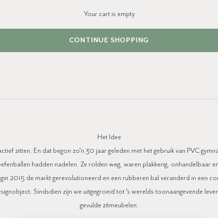
Your cart is empty
CONTINUE SHOPPING
Wat zit er achter Vluv?
Wij.
Het Idee
actief zitten. En dat begon zo'n 30 jaar geleden met het gebruik van PVC gymnas
efenballen hadden nadelen. Ze rolden weg, waren plakkerig, onhandelbaar en
gin 2015 de markt gerevolutioneerd en een rubberen bal veranderd in een co
esignobject. Sindsdien zijn we uitgegroeid tot 's werelds toonaangevende lever
gevulde zitmeubelen.